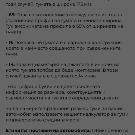
този случай, гумата е широка 175 мм.
- 65:
Това е съотношението между височината на
страничния профил на гумата и нейната ширина.
Тук височината на профила е 65% от ширината на
гумата.
- R:
Показва, че гумата е с радиална конструкция,
което е най-често срещаното при съвременните
гуми.
- 14:
Това е диаметърът на джантата в инчове, на
която гумата трябва да бъде монтирана. В този
случай, джантата е с диаметър 14 инча.
Тези цифри и букви ни дават основната
информация за размера, конструкцията и
съвместимостта на гумата с определени джанти.
За да намерите правилния размер гуми за вашия
автомобил използвайте нашият
калкулатор за гуми
и проверете на следните места:
Етикетът поставен на автомобила:
Обикновено се