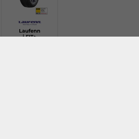
B) са в съответствие с пределно допустимата
стойност и до 3dB под нея
Три ))) черни звукови вълни (в новия етикет Клас
C) показват гуми, които надвишават текущия
европейски лимит
Laufenn
i FIT+
Пиктограма за
"Гума за сложни снежни условия"
:
235 / 60 R18 107H
C
C
72
db
115.00 €
Add to cart
Иконата за гума за сняг показва дали дадена гума е
подходяща за тежки зимни условия. Тя включва
символ на снежинка с тривърха планина (3PMSF),
Compare
който е включен в страничната стена на тези гуми.
Ефективността на сцепление на сняг като цяло се
тества в съответствие с Приложение 7 към
разпоредба № 117 на UNECE. Разпоредбата описва
подробно фактори, като тестова повърхност,
температура на въздуха, тестово превозно средство,