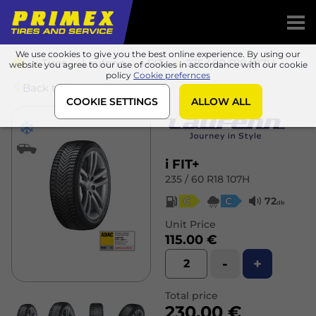
We use cookies to give you the best online experience. By using our
Tires
Laufenn
i FIT+
235 / 60 R18 107H
website you agree to our use of cookies in accordance with our cookie
policy
Cookie prefernces
Back to list
COOKIE SETTINGS
ALLOW ALL
i FIT+
235 / 60 R18 107H
C
C
72
db
Unit Price
115.00 €
-
+
Total price
230.00 €