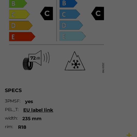
C
C
SPECS
3PMSF
yes
PEL_T
EU label link
width
235 mm
rim
R18
ratio
60 %