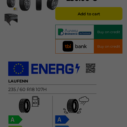
Add to cart
Buy on credit
Buy on credit
LAUFENN
235 / 60 R18 107H