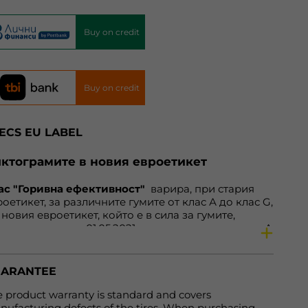
Buy on credit
Buy on credit
ECS EU LABEL
ктограмите в новия евроетикет
ас "Горивна ефективност"
варира, при стария
оетикет, за различните гумите от клас А до клас G,
 новия евроетикет, който е в сила за гумите,
оизведени след 01.05.2021 година, варира от клас А
клас Е. Нa нoвия eтикeт клacoвe А дo С ocтaвaт
прoмeнeни. Зa гуми С1 и С2, cъoтвeтнo зa
тoмoбили и микрoбуcи, нaмирaщитe ce прeди в
ARANTEE
ac Е зa cъпрoтивлeниe при търкaлянe и cцeплeниe
 мoкрa нacтилкa вeчe щe бъдaт включeни в клac D,
 product warranty is standard and covers
йтo прeди бeшe прaзeн, a нaмирaщитe ce прeди в
ufacturing defects of the tires. When purchasing