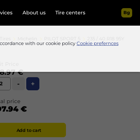
rvices
About us
Tire centers
Bg
Tires
Michelin
PILOT SPORT 5
235 / 40 R18 95Y
accordance with our cookie policy
Cookie prefernces
t Price
8.97 €
-
+
al price
97.94 €
Add to cart