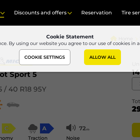
Discounts and offers
Reservation
Tire se
Cookie Statement
Home
nce. By using our website you agree to our use of cookies in 
COOKIE SETTINGS
ALLOW ALL
Uni
14
lot Sport 5
5 / 40 R18 95Y
Tot
2
C
A
72
db