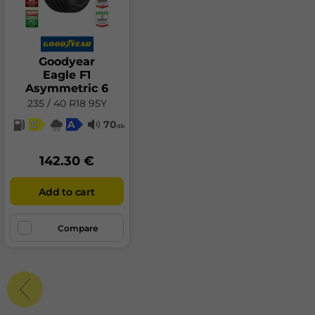
Goodyear
Eagle F1
Asymmetric 6
235 / 40 R18 95Y
C
A
70
db
142.30 €
Add to cart
Compare