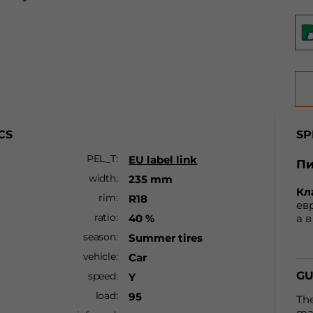
CS
SP
PEL_T
EU label link
Пи
width
235 mm
Кл
rim
R18
евр
ratio
40 %
а в
пр
season
Summer tires
до 
vehicle
Car
нe
aв
GU
speed
Y
кл
load
95
нa
The
кo
man