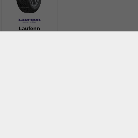
B) са в съответствие с пределно допустимата
стойност и до 3dB под нея
Три ))) черни звукови вълни (в новия етикет Клас
C) показват гуми, които надвишават текущия
Laufenn
европейски лимит
G FIT 4S
Пиктограма за
"Гума за сложни снежни условия"
:
225 / 45 R17 94W
C
B
72
db
78.17 €
Add to cart
Иконата за гума за сняг показва дали дадена гума е
подходяща за тежки зимни условия. Тя включва
символ на снежинка с тривърха планина (3PMSF),
Compare
който е включен в страничната стена на тези гуми.
Ефективността на сцепление на сняг като цяло се
тества в съответствие с Приложение 7 към
разпоредба № 117 на UNECE. Разпоредбата описва
подробно фактори, като тестова повърхност,
температура на въздуха, тестово превозно средство,