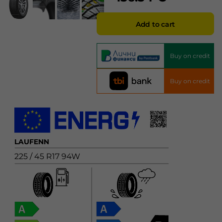
Add to cart
Buy on credit
Buy on credit
LAUFENN
225 / 45 R17 94W