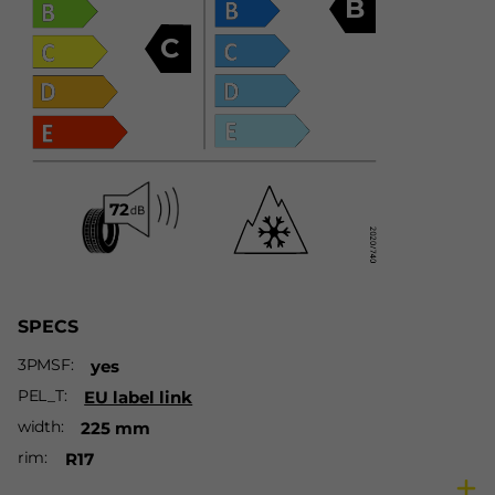
B
C
SPECS
3PMSF
yes
PEL_T
EU label link
width
225 mm
rim
R17
ratio
45 %