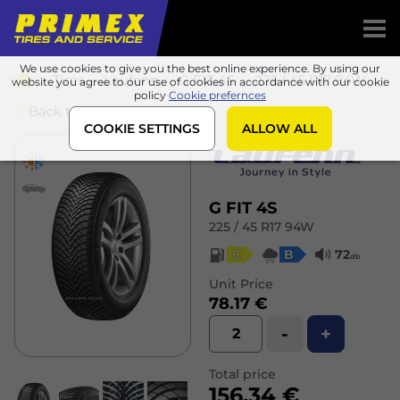
We use cookies to give you the best online experience. By using our
Tires
Laufenn
G FIT 4S
225 / 45 R17 94W
website you agree to our use of cookies in accordance with our cookie
policy
Cookie prefernces
Back to list
COOKIE SETTINGS
ALLOW ALL
G FIT 4S
225 / 45 R17 94W
C
B
72
db
Unit Price
78.17 €
-
+
Total price
156.34 €