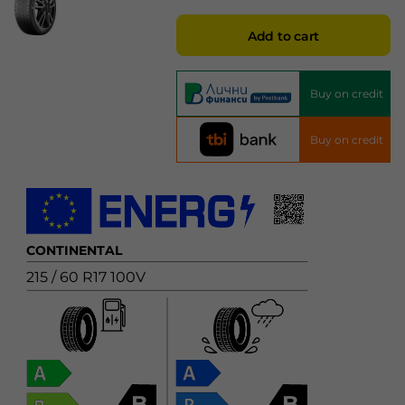
Add to cart
Buy on credit
Buy on credit
CONTINENTAL
215 / 60 R17 100V
B
B