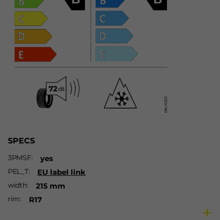
SPECS
3PMSF
yes
PEL_T
EU label link
width
215 mm
rim
R17
ratio
60 %