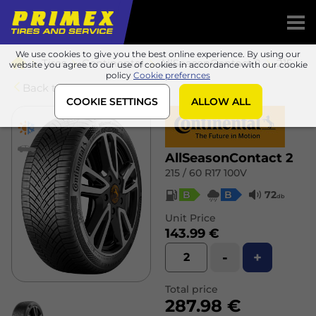
We use cookies to give you the best online experience. By using our
Tires
Continental
AllSeasonContact 2
215 / 60 R17 100V
website you agree to our use of cookies in accordance with our cookie
policy
Cookie prefernces
Back to list
COOKIE SETTINGS
ALLOW ALL
AllSeasonContact 2
215 / 60 R17 100V
B
B
72
db
Unit Price
143.99 €
-
+
Total price
287.98 €