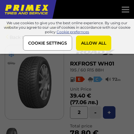
We use cookies to give you the best online experience. By using our
Tires
RoadX
RXFROST WH01
195 / 60 R15 88H
website you agree to our use of cookies in accordance with our cookie
policy
Cookie prefernces
Back to list
COOKIE SETTINGS
ALLOW ALL
RXFROST WH01
195 / 60 R15 88H
E
C
72
db
Unit Price
39.40 €
(77.06 лв.)
-
+
Total price
78.80 €