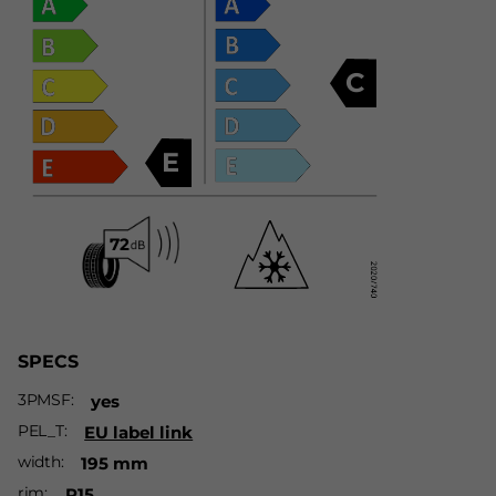
C
E
SPECS
3PMSF
yes
PEL_T
EU label link
width
195 mm
rim
R15