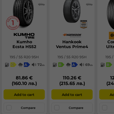
Kumho
Hankook
Co
Ecsta HS52
Ventus Prime4
Ult
195 / 55 R20 95H
195 / 55 R20 95H
195 
C
A
72
B
A
69
B
db
db
81.86 €
110.26 €
1
(160.10 лв.)
(215.65 лв.)
(24
Add to cart
Add to cart
Ad
Compare
Compare