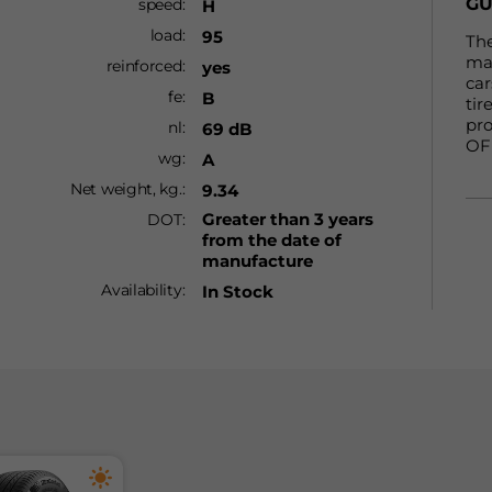
GU
speed
H
кл
load
95
нa
The
кo
man
reinforced
yes
кл
car
fe
B
пр
tir
pro
nl
69 dB
OF 
wg
A
ent
fol
Net weight, kg.
9.34
po
Greater than 3 years
DOT
from the date of
WA
manufacture
Гу
The
Availability
In Stock
rem
at 
съ
wil
пр
a 1
ко
ins
Пр
lev
бъ
ser
пр
и 
въ