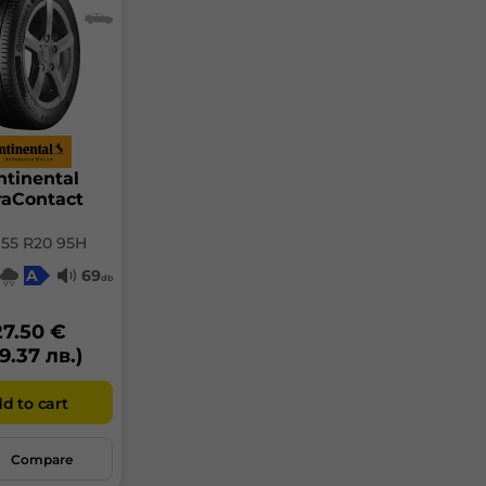
ме
до
авт
Кл
сто
сил
ва
ntinental
raContact
/ 55 R20 95H
A
69
db
Гу
27.50 €
9.37 лв.)
ел
на
бе
d to cart
гу
до
на
Compare
сл