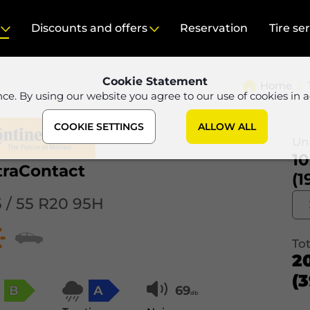
Discounts and offers
Reservation
Tire se
Cookie Statement
Home
nce. By using our website you agree to our use of cookies in 
COOKIE SETTINGS
ALLOW ALL
Uni
10
traContact
(1
5 / 55 R20 95H
Tot
2
(3
B
A
69
db