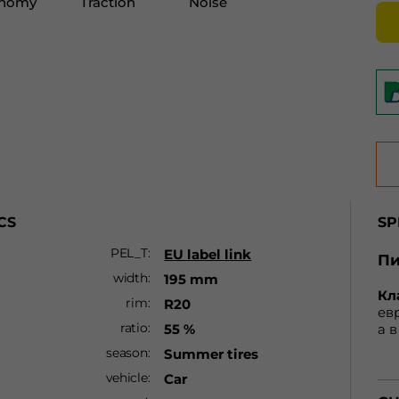
CS
SP
PEL_T
EU label link
Пи
width
195 mm
Кл
rim
R20
евр
ratio
55 %
а в
пр
season
Summer tires
до 
vehicle
Car
нe
aв