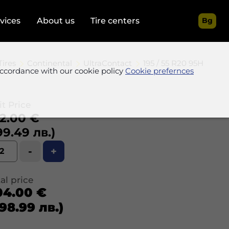
rvices
About us
Tire centers
Bg
Tires
Continental
UltraContact
195 / 55 R20 95H
accordance with our cookie policy
Cookie prefernces
t Price
2.00 €
99.49 лв.)
-
+
al price
04.00 €
98.99 лв.)