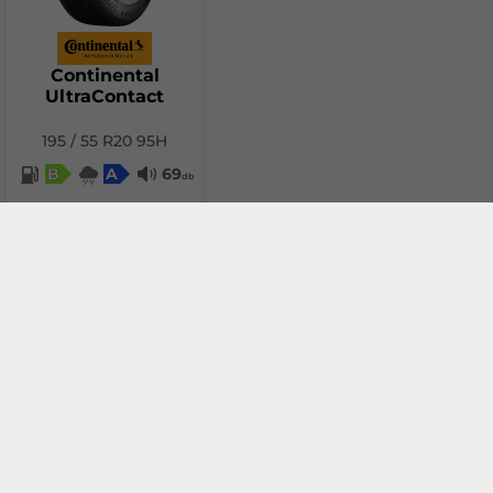
Continental
UltraContact
195 / 55 R20 95H
B
A
69
db
102.00 €
(199.49 лв.)
Add to cart
Compare