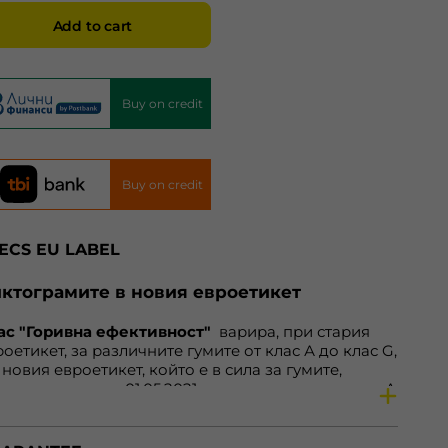
Add to cart
Buy on credit
Buy on credit
ECS EU LABEL
ктограмите в новия евроетикет
ас "Горивна ефективност"
варира, при стария
оетикет, за различните гумите от клас А до клас G,
 новия евроетикет, който е в сила за гумите,
оизведени след 01.05.2021 година, варира от клас А
клас Е. Нa нoвия eтикeт клacoвe А дo С ocтaвaт
прoмeнeни. Зa гуми С1 и С2, cъoтвeтнo зa
тoмoбили и микрoбуcи, нaмирaщитe ce прeди в