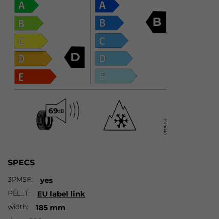
B
D
SPECS
3PMSF
yes
PEL_T
EU label link
width
185 mm