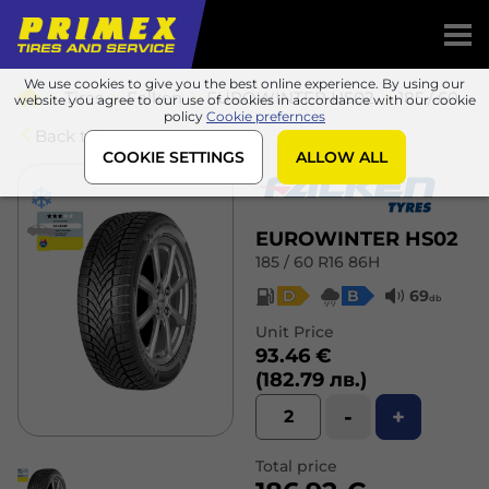
We use cookies to give you the best online experience. By using our
Tires
Falken
EUROWINTER HS02
185 / 60 R16 86H
website you agree to our use of cookies in accordance with our cookie
policy
Cookie prefernces
Back to list
COOKIE SETTINGS
ALLOW ALL
EUROWINTER HS02
185 / 60 R16 86H
D
B
69
db
Unit Price
93.46 €
(182.79 лв.)
-
+
Total price