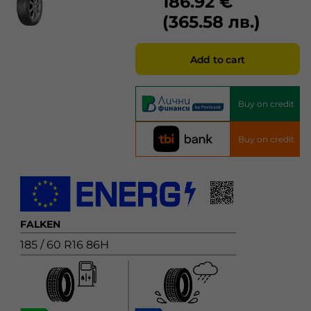
186.92 €
(365.58 лв.)
Add to cart
Buy on credit
Buy on credit
FALKEN
185 / 60 R16 86H