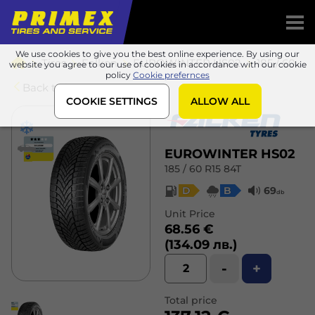
We use cookies to give you the best online experience. By using our
Tires
Falken
EUROWINTER HS02
185 / 60 R15 84T
website you agree to our use of cookies in accordance with our cookie
policy
Cookie prefernces
Back to list
COOKIE SETTINGS
ALLOW ALL
EUROWINTER HS02
185 / 60 R15 84T
D
B
69
db
Unit Price
68.56 €
(134.09 лв.)
-
+
Total price