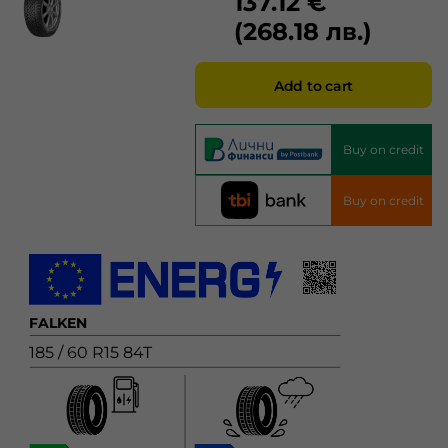
137.12 €
(268.18 лв.)
Add to cart
Buy on credit
Buy on credit
FALKEN
185 / 60 R15 84T