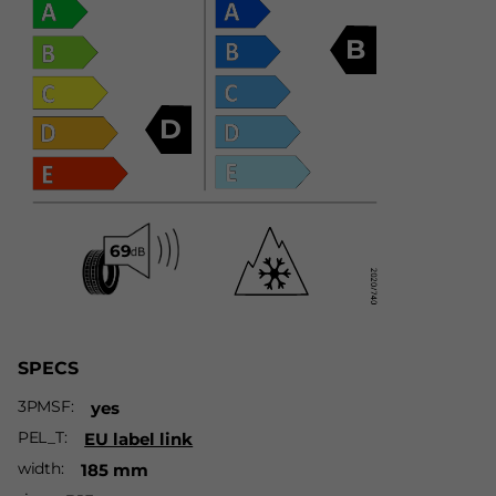
B
D
SPECS
3PMSF
yes
PEL_T
EU label link
width
185 mm