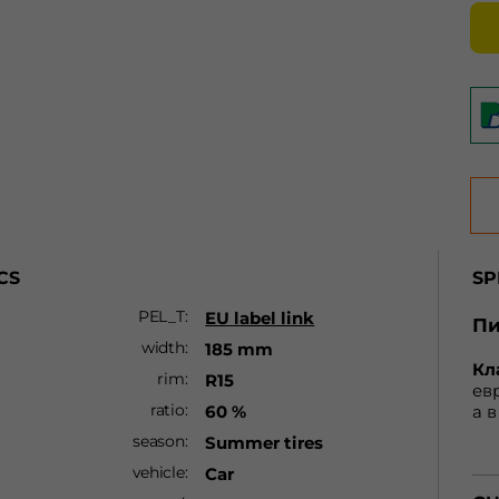
CS
SP
PEL_T
EU label link
Пи
width
185 mm
Кл
rim
R15
евр
ratio
60 %
а в
пр
season
Summer tires
до 
vehicle
Car
нe
aв