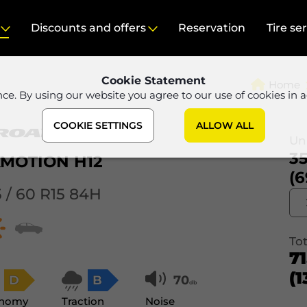
Discounts and offers
Reservation
Tire se
Cookie Statement
Home
nce. By using our website you agree to our use of cookies in 
COOKIE SETTINGS
ALLOW ALL
Uni
35
MOTION H12
(6
5 / 60 R15 84H
Tot
7
(1
D
B
70
db