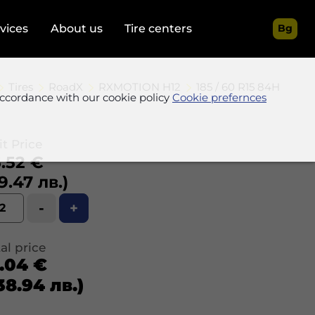
rvices
About us
Tire centers
Bg
Tires
RoadX
RXMOTION H12
185 / 60 R15 84H
accordance with our cookie policy
Cookie prefernces
t Price
.52 €
9.47 лв.)
-
+
al price
1.04 €
38.94 лв.)