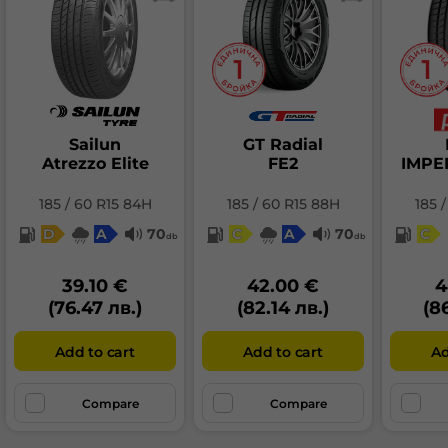
Sailun
GT Radial
Atrezzo Elite
FE2
IMPE
185 / 60 R15 84H
185 / 60 R15 88H
185 
D
A
70
C
A
70
C
db
db
39.10 €
42.00 €
4
(76.47 лв.)
(82.14 лв.)
(8
Add to cart
Add to cart
Ad
Compare
Compare