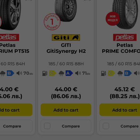
ме
до
авт
Кл
сто
сил
ва
Petlas
GITI
Petlas
RIUM PT515
GitiSynergy H2
PRIME COMF
/ 60 R15 84H
185 / 60 R15 88H
185 / 60 R15 8
B
70
C
A
71
C
B
db
db
Гу
4.00 €
44.00 €
45.12 €
6.06 лв.)
(86.06 лв.)
(88.25 лв.)
ел
на
d to cart
Add to cart
Add to cart
бе
гу
Compare
Compare
Compare
до
на
сл