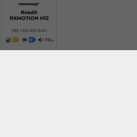
RoadX
RXMOTION H12
185 / 60 R15 84H
D
B
70
db
35.52 €
(69.47 лв.)
Add to cart
Compare