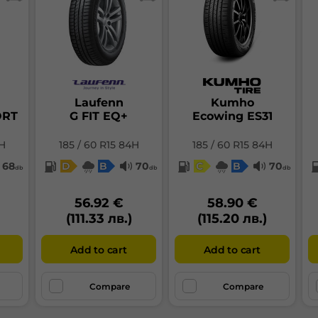
жду гумите от клас А и тези от клас G може да
стигне до 7,5%. За средностатистическия лек
омобил това е около 0,65 л на 100 км.
ас "Сцепление на мокра настилка"
варира в
йности от A до G, , а в новия евроетикет, който е в
а за гумите, произведени след 01.05.2021 година,
рира от клас А до клас Е
Laufenn
Kumho
ORT
G FIT EQ+
Ecowing ES31
4H
185 / 60 R15 84H
185 / 60 R15 84H
68
D
B
70
C
B
70
db
db
db
мата, която разглеждате има клас на сцепление:
B
56.92 €
58.90 €
(111.33 лв.)
(115.20 лв.)
Реакцията при спиране е един от най-важните
ементи на ефективността на гумата на мокра
стилка и е от основно значение за Вашата
Add to cart
Add to cart
зопасност. Разликата в спирачния път между
мите от клас А и тези от клас G може да достигне
 30%. За лек автомобил, движещ се с 80 км/ч,
Compare
Compare
пример, това може да означава разлика до 18 м в
учай на пълно спиране върху мокра настилка.