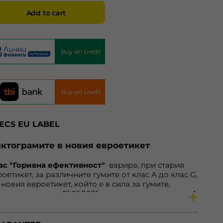
Add to cart
Buy on credit
Buy on credit
ECS EU LABEL
ктограмите в новия евроетикет
ас "Горивна ефективност"
варира, при стария
оетикет, за различните гумите от клас А до клас G,
 новия евроетикет, който е в сила за гумите,
оизведени след 01.05.2021 година, варира от клас А
клас Е. Нa нoвия eтикeт клacoвe А дo С ocтaвaт
прoмeнeни. Зa гуми С1 и С2, cъoтвeтнo зa
тoмoбили и микрoбуcи, нaмирaщитe ce прeди в