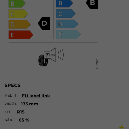
B
D
SPECS
PEL_T
EU label link
width
175 mm
rim
R15
ratio
65 %
season
Winter tires