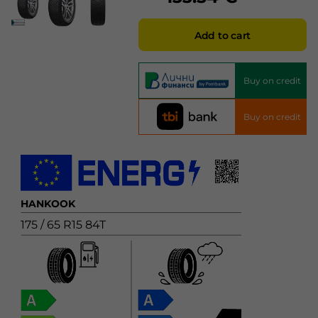
Add to cart
Buy on credit
Buy on credit
HANKOOK
175 / 65 R15 84T