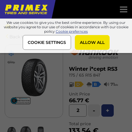
We use cookies to give you the best online experience. By using our
Tires
Hankook
Winter i*cept RS3
175 / 65 R15 84T
website you agree to our use of cookies in accordance with our cookie
policy
Cookie prefernces
Back to list
COOKIE SETTINGS
ALLOW ALL
Winter i*cept RS3
175 / 65 R15 84T
D
B
71
db
Unit Price
66.77 €
-
+
Total price
133.54 €