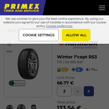
We use cookies to give you the best online experience. By using our
Tires
Hankook
Winter i*cept RS3
175 / 65 R15 84T
website you agree to our use of cookies in accordance with our cookie
policy
Cookie prefernces
Back to list
COOKIE SETTINGS
ALLOW ALL
Winter i*cept RS3
175 / 65 R15 84T
D
B
71
db
Unit Price
66.77 €
-
+
Total price
133.54 €