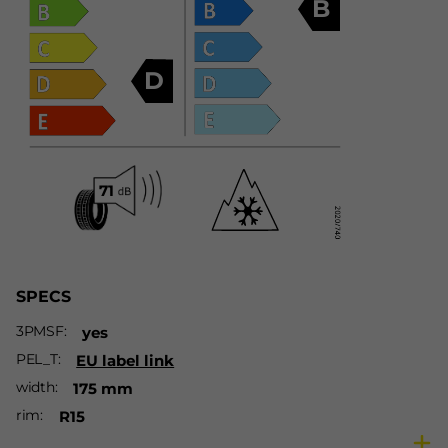
B
D
SPECS
3PMSF
yes
PEL_T
EU label link
width
175 mm
rim
R15
ratio
65 %