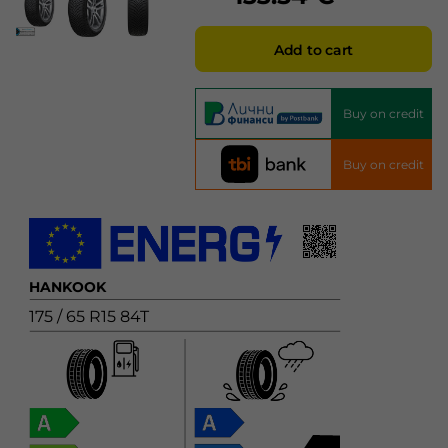
Add to cart
Buy on credit
Buy on credit
HANKOOK
175 / 65 R15 84T