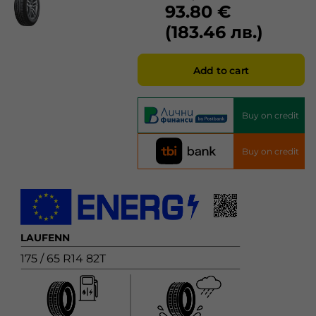
93.80 €
(183.46 лв.)
Add to cart
Buy on credit
Buy on credit
LAUFENN
175 / 65 R14 82T