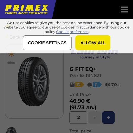
We use cookies to give you the best online experience. By using our
Tires
Laufenn
G FIT EQ+
175 / 65 R14 82T
website you agree to our use of cookies in accordance with our cookie
policy
Cookie prefernces
Back to list
COOKIE SETTINGS
ALLOW ALL
G FIT EQ+
175 / 65 R14 82T
D
C
70
db
Unit Price
46.90 €
(91.73 лв.)
-
+
Total price