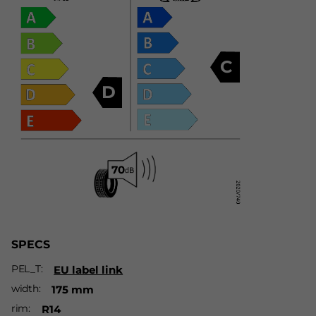
C
D
SPECS
PEL_T
EU label link
width
175 mm
rim
R14