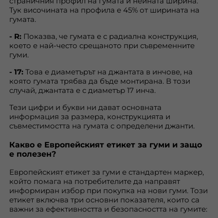
страничния профил на гумата и нейната ширина.
Тук височината на профила е 45% от ширината на
гумата.
- R:
Показва, че гумата е с радиална конструкция,
което е най-често срещаното при съвременните
гуми.
- 17:
Това е диаметърът на джантата в инчове, на
която гумата трябва да бъде монтирана. В този
случай, джантата е с диаметър 17 инча.
Тези цифри и букви ни дават основната
информация за размера, конструкцията и
съвместимостта на гумата с определени джанти.
Какво е Европейският етикет за гуми и защо
е полезен?
Европейският етикет за гуми е стандартен маркер,
който помага на потребителите да направят
информиран избор при покупка на нови гуми. Този
етикет включва три основни показателя, които са
важни за ефективността и безопасността на гумите: