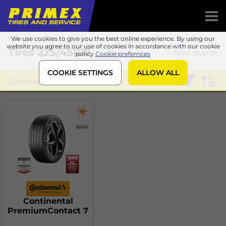
We use cookies to give you the best online experience. By using our
website you agree to our use of cookies in accordance with our cookie
Tires
225/45R17
New search
policy
Cookie prefernces
COOKIE SETTINGS
ALLOW ALL
Summer
Continental
Continental
PremiumContact 7