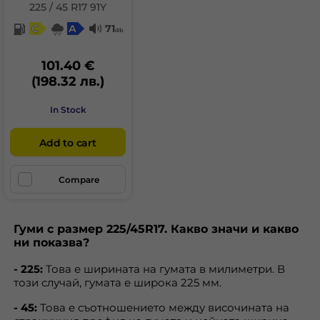
225 / 45 R17 91Y
C
A
71
db
101.40 €
(198.32 лв.)
In Stock
Add to cart
Compare
Гуми с размер 225/45R17. Какво значи и какво
ни показва?
- 225:
Това е ширината на гумата в милиметри. В
този случай, гумата е широка 225 мм.
- 45:
Това е съотношението между височината на