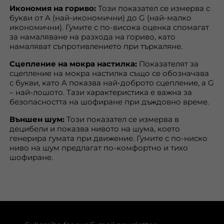
Икономия на гориво:
Този показател се измерва с
букви от A (най-икономични) до G (най-малко
икономични). Гумите с по-висока оценка спомагат
за намаляване на разхода на гориво, като
намаляват съпротивлението при търкаляне.
Сцепление на мокра настилка:
Показателят за
сцепление на мокра настилка също се обозначава
с букви, като A показва най-доброто сцепление, а G
– най-лошото. Тази характеристика е важна за
безопасността на шофиране при дъждовно време.
Външен шум:
Този показател се измерва в
децибели и показва нивото на шума, което
генерира гумата при движение. Гумите с по-ниско
ниво на шум предлагат по-комфортно и тихо
шофиране.