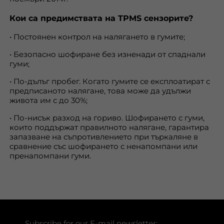
Кои са предимствата на TPMS сензорите?
• Постоянен контрол на налягането в гумите;
• Безопасно шофиране без изненади от спаднали
гуми;
• По-дълъг пробег. Когато гумите се експлоатират с
предписаното налягане, това може да удължи
живота им с до 30%;
• По-нисък разход на гориво. Шофирането с гуми,
които поддържат правилното налягане, гарантира
запазване на съпротивлението при търкаляне в
сравнение със шофирането с ненапомпани или
пренапомпани гуми.
Subscribe for our E-mail newsletter: