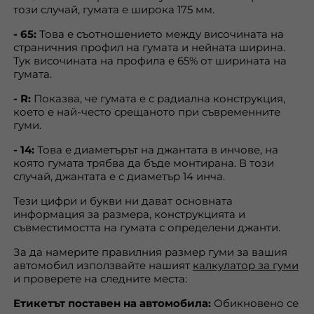
този случай, гумата е широка 175 мм.
- 65:
Това е съотношението между височината на
страничния профил на гумата и нейната ширина.
Тук височината на профила е 65% от ширината на
гумата.
- R:
Показва, че гумата е с радиална конструкция,
което е най-често срещаното при съвременните
гуми.
- 14:
Това е диаметърът на джантата в инчове, на
която гумата трябва да бъде монтирана. В този
случай, джантата е с диаметър 14 инча.
Тези цифри и букви ни дават основната
информация за размера, конструкцията и
съвместимостта на гумата с определени джанти.
За да намерите правилния размер гуми за вашия
автомобил използвайте нашият
калкулатор за гуми
и проверете на следните места:
Етикетът поставен на автомобила:
Обикновено се