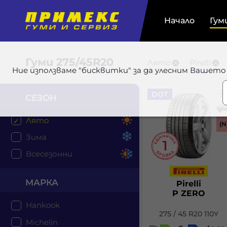
Начало
Гум
Гуми
275/45R20
Лято
Pirelli
Ние използваме "бисквитки" за да улесним Вашето
DOT
СЕЗОН
Лято
(N
Зима
Всесезонни
МАРКА
Pirelli
P ZERO
Hankook
275 / 45 R20 110Y
Michelin