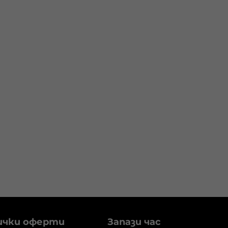
ички оферти
Запази час