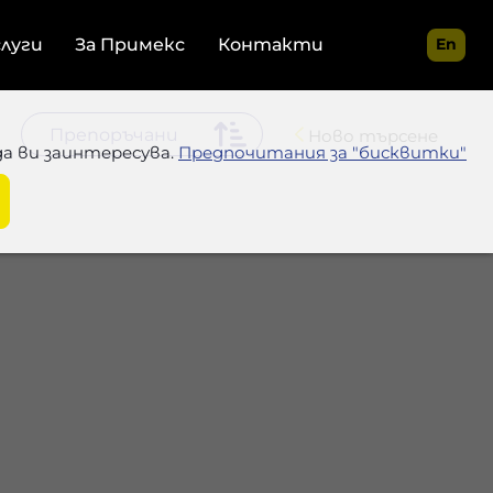
слуги
За Примекс
Контакти
En
Ново търсене
да ви заинтересува.
Предпочитания за "бисквитки"