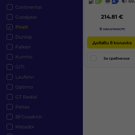
B
A
69
Continental
214.81 €
Goodyear
Pirelli
В наличност
Dunlop
Добави в количка
Falken
Kumho
За сравнение
GITI
Laufenn
Optimo
GT Radial
Petlas
BFGoodrich
Matador