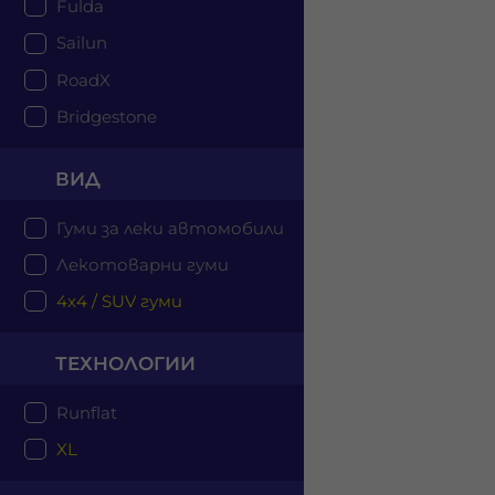
Fulda
Sailun
RoadX
Bridgestone
ВИД
Гуми за леки автомобили
Лекотоварни гуми
4x4 / SUV гуми
ТЕХНОЛОГИИ
Runflat
XL