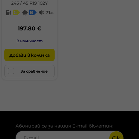
245 / 45 R19 102Y
C
B
71
db
197.80 €
В наличност
Добави в количка
За сравнение
Абонирай се за нашия E-mail бюлетин:
OK