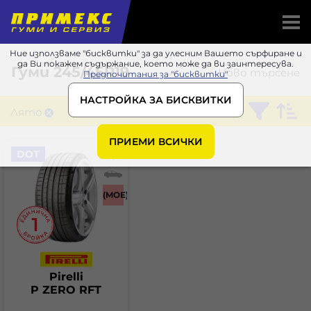
Ние използваме "бисквитки" за да улесним Вашето сърфиране и
да Ви покажем съдържание, което може да ви заинтересува.
Гуми
245/45R19
Ново търсене
Предпочитания за "бисквитки"
НАСТРОЙКА ЗА БИСКВИТКИ
Лято
Pirelli
ПРИЕМИ ВСИЧКИ
DOT
(MOE)
Pirelli
P ZERO RFT