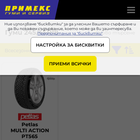
Ние използваме "бисквитки" за да улесним Вашето сърфиране и
да Ви покажем съдържание, което може да ви заинтересува.
Гуми
245/45R18
Ново търсене
Предпочитания за "бисквитки"
НАСТРОЙКА ЗА БИСКВИТКИ
Всесезонни
Petlas
ПРИЕМИ ВСИЧКИ
Petlas
MULTI ACTION
PT565