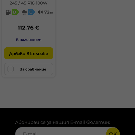
245 / 45 R18 100W
B
C
72
db
112.76 €
В наличност
Добави в количка
За сравнение
Абонирай се за нашия E-mail бюлетин:
OK