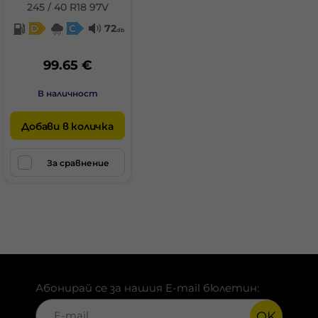
245 / 40 R18 97V
D
C
72
db
99.65 €
В наличност
Добави в количка
За сравнение
Абонирай се за нашия E-mail бюлетин:
OK