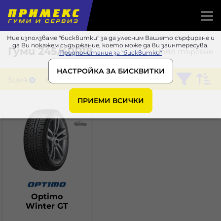
Ние използваме "бисквитки" за да улесним Вашето сърфиране и
да Ви покажем съдържание, което може да ви заинтересува.
Гуми
245/40R18
Ново търсене
Предпочитания за "бисквитки"
НАСТРОЙКА ЗА БИСКВИТКИ
Зима
Optimo
ПРИЕМИ ВСИЧКИ
Optimo
Winter GT