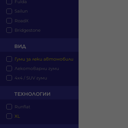
Fulda
Sailun
RoadX
Bridgestone
ВИД
Гуми за леки автомобили
Лекотоварни гуми
4x4 / SUV гуми
ТЕХНОЛОГИИ
Runflat
XL