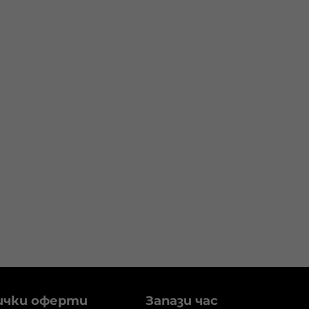
ички оферти
Запази час