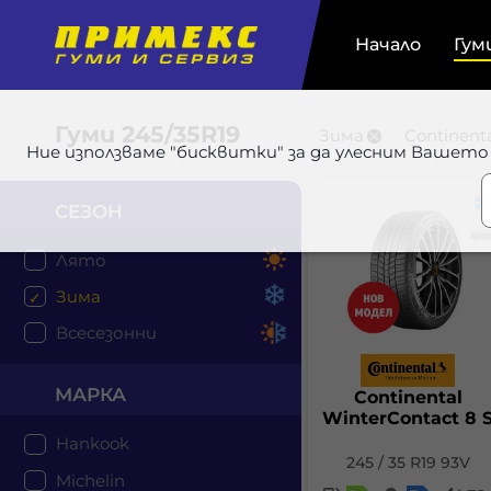
Начало
Гум
Гуми
245/35R19
Зима
Continent
Ние използваме "бисквитки" за да улесним Вашето
СЕЗОН
Лято
Зима
Всесезонни
МАРКА
Continental
WinterContact 8 
Hankook
245 / 35 R19 93V
Michelin