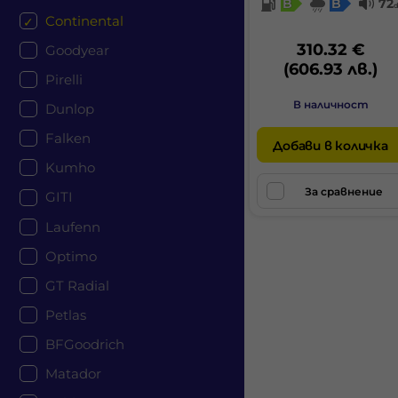
B
B
72
Continental
310.32 €
Goodyear
(606.93 лв.)
Pirelli
В наличност
Dunlop
Falken
Добави в количка
Kumho
За сравнение
GITI
Laufenn
Optimo
GT Radial
Petlas
BFGoodrich
Matador