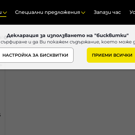
и
Специални предложения
Запази час
У
Декларация за използването на "бисквитки"
al
 сърфиране и да Ви покажем съдържание, което може 
НАСТРОЙКА ЗА БИСКВИТКИ
ПРИЕМИ ВСИЧКИ
S