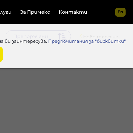
слуги
За Примекс
Контакти
En
Ново търсене
да ви заинтересува.
Предпочитания за "бисквитки"