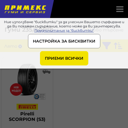
Ние използваме "бисквитки" за да улесним Вашето сърфиране и
да Ви покажем съдържание, което може да ви заинтересува.
Гуми
235/60R18
Ново търсене
Предпочитания за "бисквитки"
НАСТРОЙКА ЗА БИСКВИТКИ
Лято
Pirelli
ПРИЕМИ ВСИЧКИ
Pirelli
SCORPION (S3)