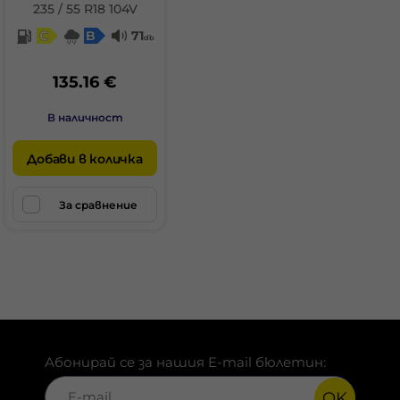
235 / 55 R18 104V
C
B
71
db
135.16 €
В наличност
Добави в количка
За сравнение
Абонирай се за нашия E-mail бюлетин:
OK