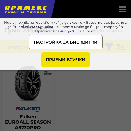
Ние използваме "бисквитки" за да улесним Вашето сърфиране и
да Ви покажем съдържание, което може да ви заинтересува.
Гуми
235/55R18
Ново търсене
Предпочитания за "бисквитки"
НАСТРОЙКА ЗА БИСКВИТКИ
Всесезонни
Falken
ПРИЕМИ ВСИЧКИ
Falken
EUROALL SEASON
AS220PRO