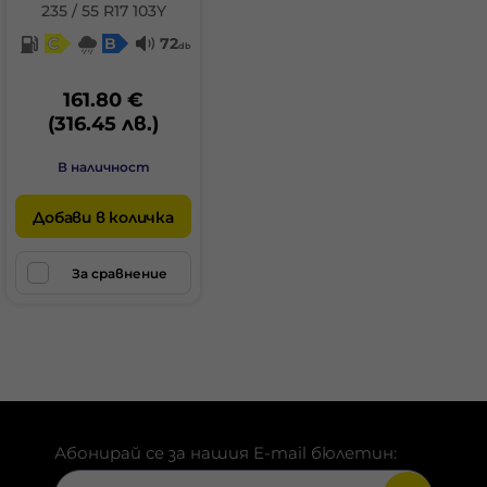
235 / 55 R17 103Y
C
B
72
db
161.80 €
(316.45 лв.)
В наличност
Добави в количка
За сравнение
Абонирай се за нашия E-mail бюлетин: