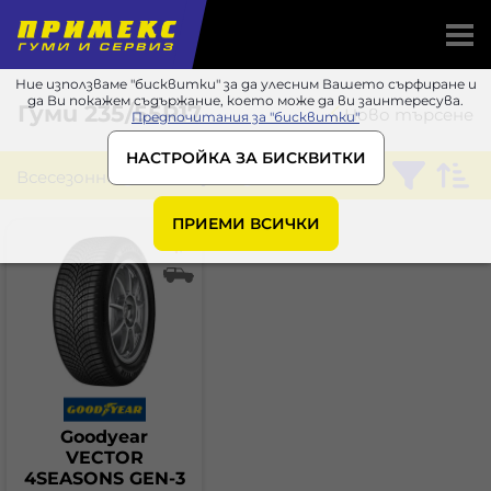
Ние използваме "бисквитки" за да улесним Вашето сърфиране и
да Ви покажем съдържание, което може да ви заинтересува.
Гуми
235/55R17
Ново търсене
Предпочитания за "бисквитки"
НАСТРОЙКА ЗА БИСКВИТКИ
Всесезонни
Goodyear
ПРИЕМИ ВСИЧКИ
Goodyear
VECTOR
4SEASONS GEN-3