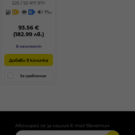
225 / 55 R17 97Y
D
B
71
db
93.56 €
(182.99 лв.)
В наличност
Добави в количка
За сравнение
Абонирай се за нашия E-mail бюлетин: