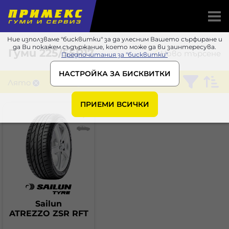
Ние използваме "бисквитки" за да улесним Вашето сърфиране и
да Ви покажем съдържание, което може да ви заинтересува.
Гуми
225/55R17
Ново търсене
Предпочитания за "бисквитки"
НАСТРОЙКА ЗА БИСКВИТКИ
Лято
Sailun
ПРИЕМИ ВСИЧКИ
Sailun
ATREZZO ZSR RFT