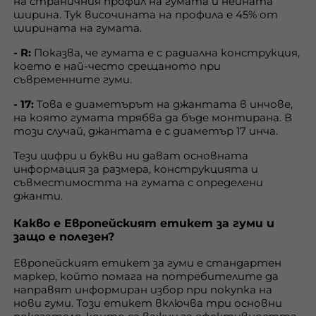
на страничния профил на гумата и нейната
ширина. Тук височината на профила е 45% от
ширината на гумата.
- R:
Показва, че гумата е с радиална конструкция,
което е най-често срещаното при
съвременните гуми.
- 17:
Това е диаметърът на джантата в инчове,
на която гумата трябва да бъде монтирана. В
този случай, джантата е с диаметър 17 инча.
Тези цифри и букви ни дават основната
информация за размера, конструкцията и
съвместимостта на гумата с определени
джанти.
Какво е Европейският етикет за гуми и
защо е полезен?
Европейският етикет за гуми е стандартен
маркер, който помага на потребителите да
направят информиран избор при покупка на
нови гуми. Този етикет включва три основни