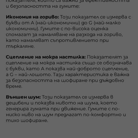
показателя, които са важни за ефективността
и безопасността на гумите:
Икономия на гориво:
Този показател се измерва с
букви от A (най-икономични) до G (най-малко
икономични). Гумите с по-висока оценка
спомагат за намаляване на разхода на гориво,
като намаляват съпротивлението при
търкаляне.
Сцепление на мокра настилка:
Показателят за
сцепление на мокра настилка също се обозначава
с букви, като A показва най-доброто сцепление,
а G – най-лошото. Тази характеристика е важна
за безопасността на шофиране при дъждовно
време.
Външен шум:
Този показател се измерва в
децибели и показва нивото на шума, което
генерира гумата при движение. Гумите с по-
ниско ниво на шум предлагат по-комфортно и
тихо шофиране.