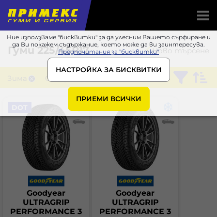
Ние използваме "бисквитки" за да улесним Вашето сърфиране и
да Ви покажем съдържание, което може да ви заинтересува.
Гуми
225/45R17
Ново търсене
Предпочитания за "бисквитки"
НАСТРОЙКА ЗА БИСКВИТКИ
Зима
Goodyear
ПРИЕМИ ВСИЧКИ
DOT
Goodyear
Goodyear
ULTRAGRIP
ULTRAGRIP
PERFORMANCE 3
PERFORMANCE 3