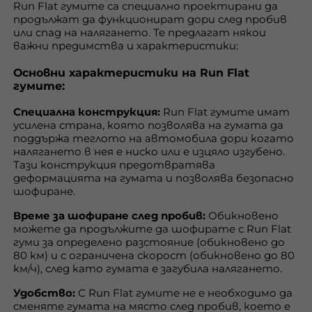
Run Flat гумите са специално проектирани да
продължат да функционират дори след пробив
или спад на налягането. Те предлагат някои
важни предимства и характеристики:
Основни характеристики на Run Flat
гумите:
Специална конструкция:
Run Flat гумите имат
усилена страна, която позволява на гумата да
поддържа теглото на автомобила дори когато
налягането в нея е ниско или е изцяло изгубено.
Тази конструкция предотвратява
деформацията на гумата и позволява безопасно
шофиране.
Време за шофиране след пробив:
Обикновено
можете да продължите да шофирате с Run Flat
гуми за определено разстояние (обикновено до
80 км) и с ограничена скорост (обикновено до 80
км/ч), след като гумата е загубила налягането.
Удобство:
С Run Flat гумите не е необходимо да
сменяте гумата на място след пробив, което е