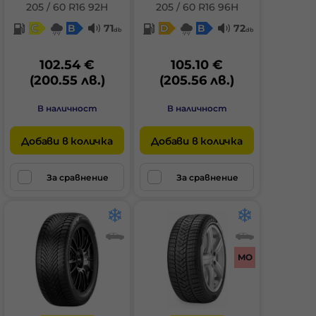
205 / 60 R16 92H
205 / 60 R16 96H
C
B
71
D
B
72
db
db
102.54 €
105.10 €
(200.55 лв.)
(205.56 лв.)
В наличност
В наличност
Добави в количка
Добави в количка
За сравнение
За сравнение
MO