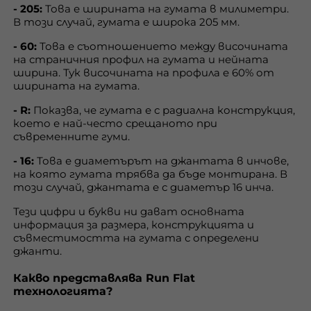
- 205:
Това е ширината на гумата в милиметри.
В този случай, гумата е широка 205 мм.
- 60:
Това е съотношението между височината
на страничния профил на гумата и нейната
ширина. Тук височината на профила е 60% от
ширината на гумата.
- R:
Показва, че гумата е с радиална конструкция,
което е най-често срещаното при
съвременните гуми.
- 16:
Това е диаметърът на джантата в инчове,
на която гумата трябва да бъде монтирана. В
този случай, джантата е с диаметър 16 инча.
Тези цифри и букви ни дават основната
информация за размера, конструкцията и
съвместимостта на гумата с определени
джанти.
Какво представлява Run Flat
технологията?