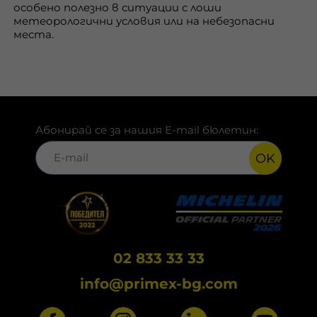
особено полезно в ситуации с лоши
метеорологични условия или на небезопасни
места.
Абонирай се за нашия E-mail бюлетин:
OK
02 833 33 33
info@primex-bg.com