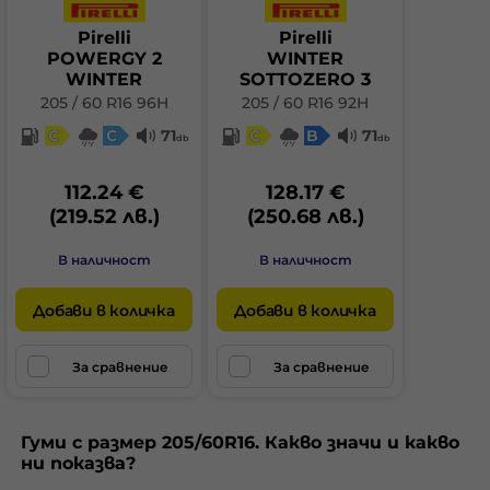
Pirelli
Pirelli
POWERGY 2
WINTER
WINTER
SOTTOZERO 3
205 / 60 R16 96H
205 / 60 R16 92H
C
C
71
C
B
71
db
db
112.24 €
128.17 €
(219.52 лв.)
(250.68 лв.)
В наличност
В наличност
Добави в количка
Добави в количка
За сравнение
За сравнение
Гуми с размер 205/60R16. Какво значи и какво
ни показва?