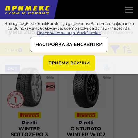
Ние използваме "бисквитки" за да улесним Вашето сърфиране и
да Ви покажем съдържание, което може да ви заинтересува.
Гуми
205/60R16
Ново търсене
Предпочитания за "бисквитки"
НАСТРОЙКА ЗА БИСКВИТКИ
Зима
Pirelli
ПРИЕМИ ВСИЧКИ
DOT
(MO)
Pirelli
Pirelli
WINTER
CINTURATO
SOTTOZERO 3
WINTER WTC2