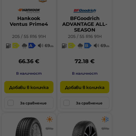
Hankook
BFGoodrich
Ventus Prime4
ADVANTAGE ALL-
SEASON
205 / 55 R16 91H
205 / 55 R16 91H
C
A
69
C
B
69
db
db
66.36 €
72.18 €
В наличност
В наличност
Добави в количка
Добави в количка
За сравнение
За сравнение