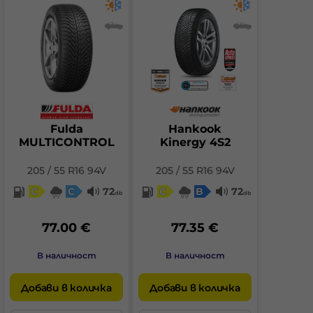
Fulda
Hankook
MULTICONTROL
Kinergy 4S2
205 / 55 R16 94V
205 / 55 R16 94V
C
C
72
C
B
72
db
db
77.00 €
77.35 €
В наличност
В наличност
Добави в количка
Добави в количка