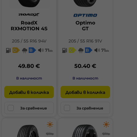
RoadX
Optimo
RXMOTION 4S
GT
205 / 55 R16 94V
205 / 55 R16 91V
D
B
71
C
B
71
db
db
49.80 €
50.40 €
В наличност
В наличност
Добави в количка
Добави в количка
За сравнение
За сравнение