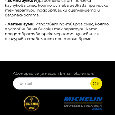
-
Зимни гуми:
Изработени са от по-мека
каучукова смес, която остава гъвкава при ниски
температури, подобрявайки сцеплението и
безопасността.
-
Летни гуми:
Използват по-твърда смес, която
е устойчива на високи температури, като
предотвратява прекомерното износване и
осигурява стабилност при топло време.
Абонирай се за нашия E-mail бюлетин:
OK