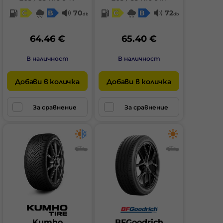
C
B
70
C
B
72
db
db
64.46 €
65.40 €
В наличност
В наличност
Добави в количка
Добави в количка
За сравнение
За сравнение
Kumho
BFGoodrich