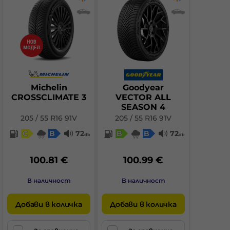
Michelin
Goodyear
CROSSCLIMATE 3
VECTOR ALL
SEASON 4
205 / 55 R16 91V
205 / 55 R16 91V
C
B
72
B
B
72
db
db
100.81 €
100.99 €
В наличност
В наличност
Добави в количка
Добави в количка