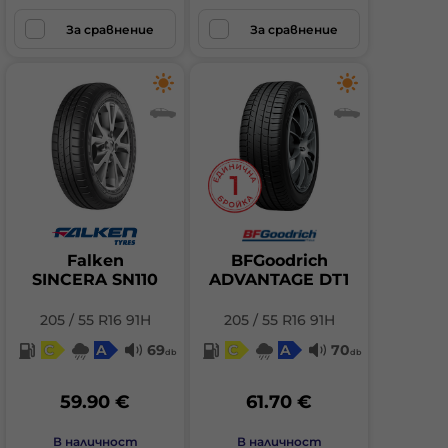
За сравнение
За сравнение
Falken
BFGoodrich
SINCERA SN110
ADVANTAGE DT1
205 / 55 R16 91H
205 / 55 R16 91H
C
A
69
C
A
70
db
db
59.90 €
61.70 €
В наличност
В наличност