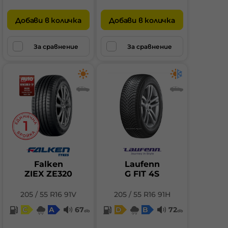
Добави в количка
Добави в количка
За сравнение
За сравнение
Falken
Laufenn
ZIEX ZE320
G FIT 4S
205 / 55 R16 91V
205 / 55 R16 91H
C
A
67
D
B
72
db
db