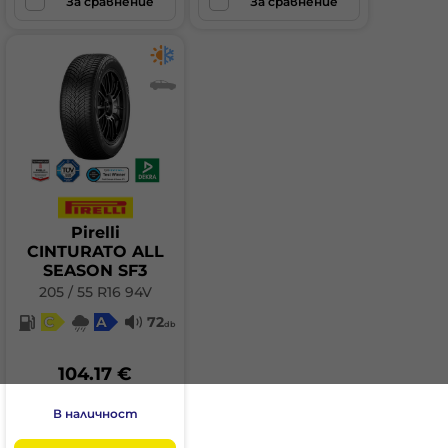
За сравнение
За сравнение
Pirelli
CINTURATO ALL
SEASON SF3
205 / 55 R16 94V
C
A
72
db
104.17 €
В наличност