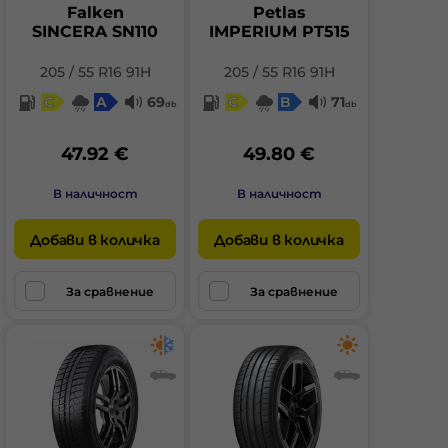
Falken
Petlas
SINCERA SN110
IMPERIUM PT515
205 / 55 R16 91H
205 / 55 R16 91H
C
A
69
C
B
71
db
db
47.92 €
49.80 €
В наличност
В наличност
Добави в количка
Добави в количка
За сравнение
За сравнение