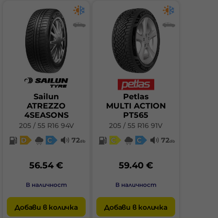
Sailun
Petlas
ATREZZO
MULTI ACTION
4SEASONS
PT565
205 / 55 R16 94V
205 / 55 R16 91V
D
C
72
C
C
72
db
db
56.54 €
59.40 €
В наличност
В наличност
Добави в количка
Добави в количка