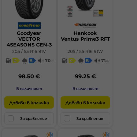
Goodyear
Hankook
VECTOR
Ventus Prime3 RFT
4SEASONS GEN-3
205 / 55 R16 91V
205 / 55 R16 91W
C
B
70
C
B
71
db
db
98.50 €
99.25 €
В наличност
В наличност
Добави в количка
Добави в количка
За сравнение
За сравнение