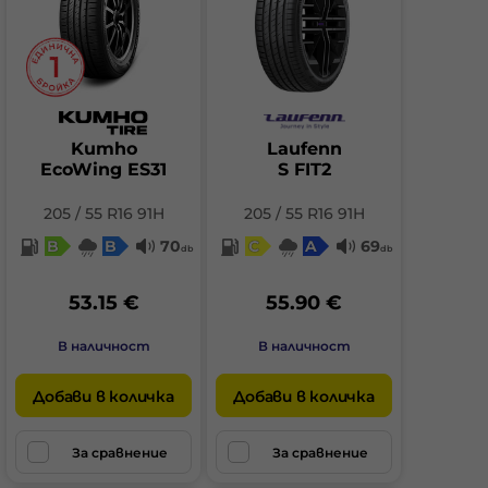
Kumho
Laufenn
EcoWing ES31
S FIT2
205 / 55 R16 91H
205 / 55 R16 91H
B
B
70
C
A
69
db
db
53.15 €
55.90 €
В наличност
В наличност
Добави в количка
Добави в количка
За сравнение
За сравнение