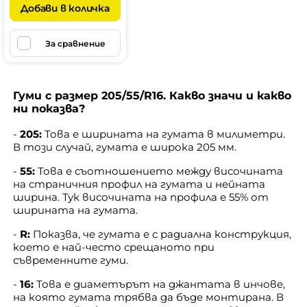
Добави в количка
За сравнение
Гуми с размер 205/55/R16. Какво значи и какво
ни показва?
-
205:
Това е ширината на гумата в милиметри.
В този случай, гумата е широка 205 мм.
-
55:
Това е съотношението между височината
на страничния профил на гумата и нейната
ширина. Тук височината на профила е 55% от
ширината на гумата.
-
R:
Показва, че гумата е с радиална конструкция,
което е най-често срещаното при
съвременните гуми.
-
16:
Това е диаметърът на джантата в инчове,
на която гумата трябва да бъде монтирана. В