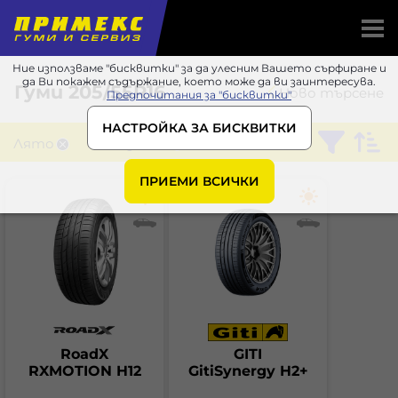
Ние използваме "бисквитки" за да улесним Вашето сърфиране и
да Ви покажем съдържание, което може да ви заинтересува.
Гуми
205/55R16
Ново търсене
Предпочитания за "бисквитки"
НАСТРОЙКА ЗА БИСКВИТКИ
Лято
Всесезонни
ПРИЕМИ ВСИЧКИ
RoadX
GITI
RXMOTION H12
GitiSynergy H2+