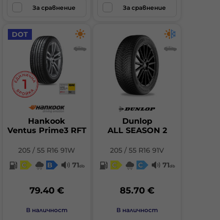
За сравнение
За сравнение
DOT
Hankook
Dunlop
Ventus Prime3 RFT
ALL SEASON 2
205 / 55 R16 91W
205 / 55 R16 91V
C
B
71
C
C
71
db
db
79.40 €
85.70 €
В наличност
В наличност