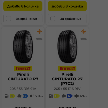
Добави в количка
Добави в количка
За сравнение
За сравнение
Pirelli
Pirelli
CINTURATO P7
CINTURATO P7
(P7C2)
205 / 55 R16 91V
205 / 55 R16 91V
C
B
70
C
A
69
db
db