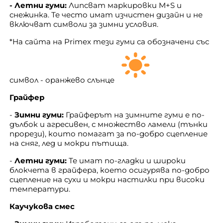
- Летни гуми:
Липсват маркировки M+S и
снежинка. Те често имат изчистен дизайн и не
включват символи за зимни условия.
*На сайта на Primex тези гуми са обозначени със
символ - оранжево слънцe
Грайфер
-
Зимни гуми:
Грайферът на зимните гуми е по-
дълбок и агресивен, с множество ламели (тънки
прорези), които помагат за по-добро сцепление
на сняг, лед и мокри пътища.
-
Летни гуми:
Те имат по-гладки и широки
блокчета в грайфера, което осигурява по-добро
сцепление на сухи и мокри настилки при високи
температури.
Каучукова смес