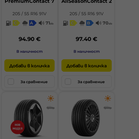
PremiumContact 7
AllSeasonContact 2
205 / 55 R16 91V
205 / 55 R16 91V
C
A
71
C
B
70
db
db
94.90 €
97.40 €
В наличност
В наличност
Добави в количка
Добави в количка
За сравнение
За сравнение