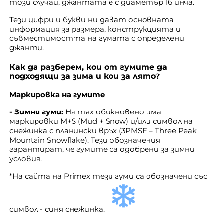
този случай, джантата е с диаметър 16 инча.
Тези цифри и букви ни дават основната
информация за размера, конструкцията и
съвместимостта на гумата с определени
джанти.
Как да разберем, кои от гумите да
подходящи за зима и кои за лято?
Маркировка на гумите
- Зимни гуми:
На тях обикновено има
маркировки M+S (Mud + Snow) и/или символ на
снежинка с планински връх (3PMSF – Three Peak
Mountain Snowflake). Тези обозначения
гарантират, че гумите са одобрени за зимни
условия.
*На сайта на Primex тези гуми са обозначени със
символ - синя снежинка.