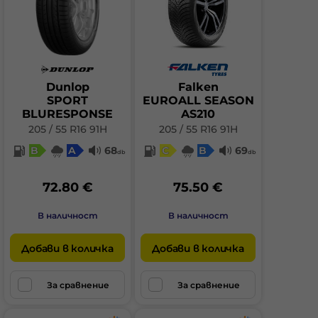
Dunlop
Falken
SPORT
EUROALL SEASON
BLURESPONSE
AS210
205 / 55 R16 91H
205 / 55 R16 91H
B
A
68
C
B
69
db
db
72.80 €
75.50 €
В наличност
В наличност
Добави в количка
Добави в количка
За сравнение
За сравнение