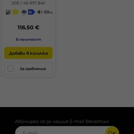
205 / 40 R17 84Y
C
A
69
db
116.50 €
В наличност
Добави в количка
За сравнение
Абонирай се за нашия E-mail бюлетин:
OK