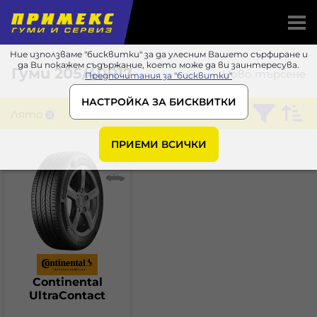
Ние използваме "бисквитки" за да улесним Вашето сърфиране и
да Ви покажем съдържание, което може да ви заинтересува.
Гуми
205/40R17
Ново търсене
Предпочитания за "бисквитки"
НАСТРОЙКА ЗА БИСКВИТКИ
Лято
Continental
ПРИЕМИ ВСИЧКИ
Continental
UltraContact