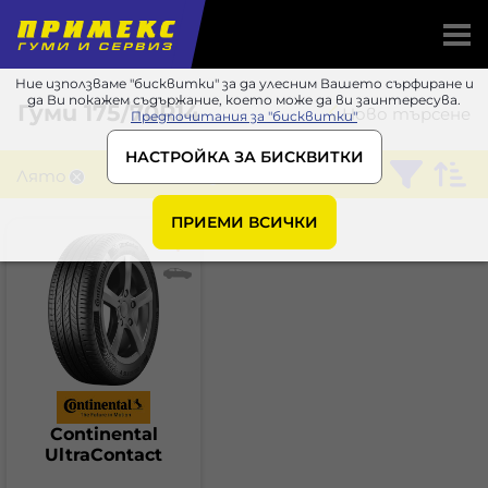
Ние използваме "бисквитки" за да улесним Вашето сърфиране и
да Ви покажем съдържание, което може да ви заинтересува.
Гуми
175/70R14
Ново търсене
Предпочитания за "бисквитки"
НАСТРОЙКА ЗА БИСКВИТКИ
Лято
Continental
ПРИЕМИ ВСИЧКИ
Continental
UltraContact