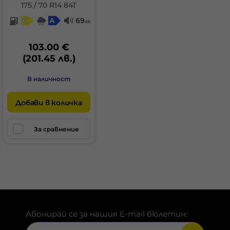
175 / 70 R14 84T
C
A
69
db
103.00 €
(201.45 лв.)
В наличност
Добави в количка
За сравнение
Абонирай се за нашия E-mail бюлетин: