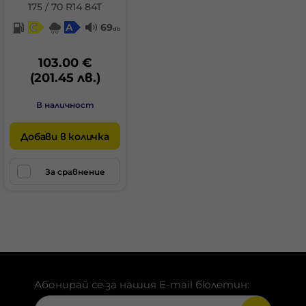
175 / 70 R14 84T
C
A
69
db
103.00 €
(201.45 лв.)
В наличност
Добави в количка
За сравнение
Абонирай се за нашия E-mail бюлетин: