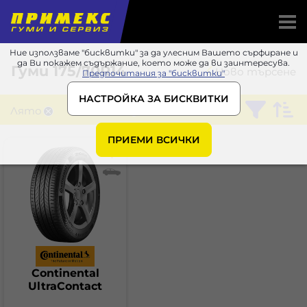
Ние използваме "бисквитки" за да улесним Вашето сърфиране и
да Ви покажем съдържание, което може да ви заинтересува.
Гуми
175/70R14
Ново търсене
Предпочитания за "бисквитки"
НАСТРОЙКА ЗА БИСКВИТКИ
Лято
Continental
ПРИЕМИ ВСИЧКИ
Continental
UltraContact