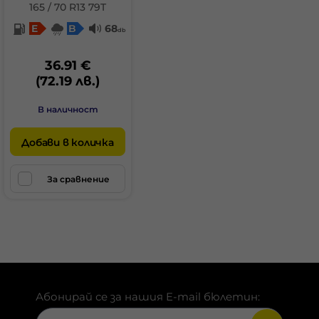
165 / 70 R13 79T
E
B
68
db
36.91 €
(72.19 лв.)
В наличност
Добави в количка
За сравнение
Абонирай се за нашия E-mail бюлетин: