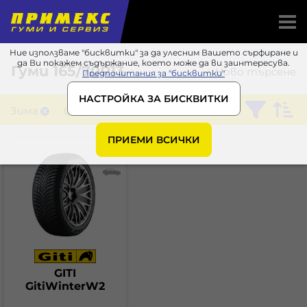
Ние използваме "бисквитки" за да улесним Вашето сърфиране и
да Ви покажем съдържание, което може да ви заинтересува.
Гуми
165/70R13
Ново търсене
Предпочитания за "бисквитки"
НАСТРОЙКА ЗА БИСКВИТКИ
Зима
GITI
ПРИЕМИ ВСИЧКИ
GITI
GitiWinterW2