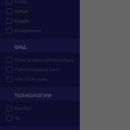
Fulda
Sailun
RoadX
Bridgestone
ВИД
Гуми за леки автомобили
Лекотоварни гуми
4x4 / SUV гуми
ТЕХНОЛОГИИ
Runflat
XL