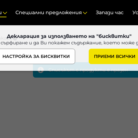
и
Специални предложения
Запази час
У
Декларация за използването на "бисквитки"
nkook
 сърфиране и да Ви покажем съдържание, което може 
НАСТРОЙКА ЗА БИСКВИТКИ
ПРИЕМИ ВСИЧКИ
Списъкът с продукти е празен