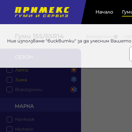
Начало
Гум
Гуми
155/65R14
Всесезонни
Ha
Ние използваме "бисквитки" за да улесним Вашето
СЕЗОН
Лято
Зима
Всесезонни
МАРКА
Hankook
Michelin