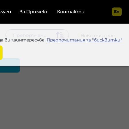
слуги
За Примекс
Контакти
En
Ново търсене
да ви заинтересува.
Предпочитания за "бисквитки"