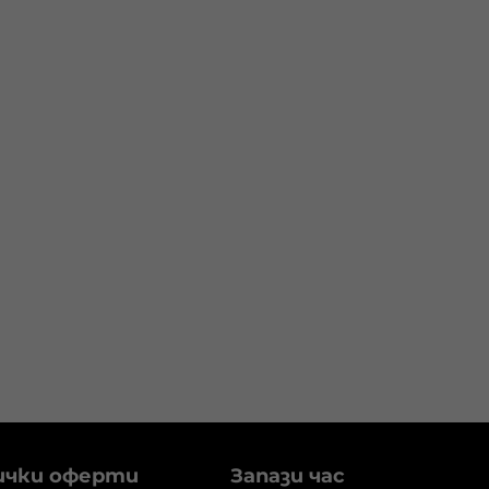
ички оферти
Запази час