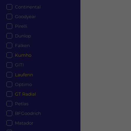
Continental
Goodyear
Pirelli
Dunlop
Falken
Kumho
GITI
Laufenn
Optimo
GT Radial
Petlas
BFGoodrich
Matador